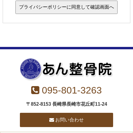
く、 個人情報について、
以下のような取扱いをしており、利用目的以外に使
用することはございません。
１．個人情報の収集について当院が皆様の個人情報
を収集する場合、診療・看護および皆様の医療にか
かわる範囲で行います。その他の目的に個人情報を
利用する場合は利用目的を、あらかじめお知らせ
し、ご了解を得た上で実施いたします.
095-801-3263
２．個人情報の利用および提供について当院は、皆
様の個人情報の利用につきましては以下の場合を除
〒852-8153 長崎県長崎市花丘町11-24
き、本来の利用目的の範囲を超えて使用いたしませ
ん。当院は、法令の定める場合等を除き、皆様の許
お問い合わせ
可なく、その情報を第３者に提供いたしません。