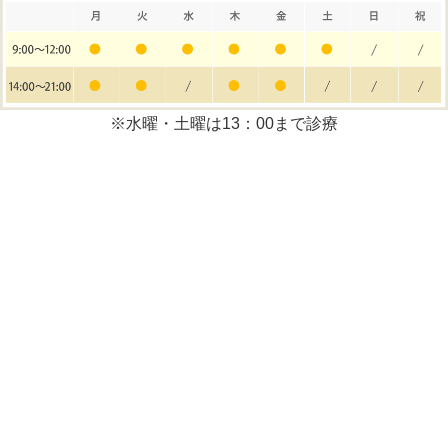
◎ 患者さんの了解を得た場合
◎ 個人を識別あるいは特定できない状態に加工して
利用する場合
◎ 法令等により提供を要求された場合
※水曜・土曜は13：00まで診療
３．個人情報の適正管理について
当院は、皆様の個人情報について、正確かつ最新の
状態に保ち、皆様の個人情報の漏えい、紛失、破
壊、改ざん又は皆様の個人情報への不正なアクセス
を防止することに努めます。
４．個人情報の確認・修正等について
当院は、皆様の個人情報について皆様が開示を求め
られた場合には、遅滞なく内容を確認し、当院の
「患者情報の提供等に関する指針」に従って対応い
たします。また、内容が事実でない等の理由で訂正