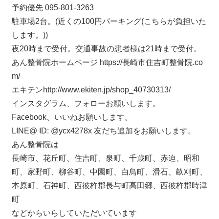
予約優先 095-801-3263
駐車場2台。(近くの100円パーキング(こちらが負担いた
します。))
夜20時まで受付。交通事故の患者様は21時まで受付。
あん整骨院ホームページ https://長崎市住吉町整骨院.co
m/
エキテンhttp://www.ekiten.jp/shop_40730313/
インスタグラム、フォローお願いします。
Facebook、いいねお願いします。
LINE@ ID: @ycx4278x 友だち追加をお願いします。
あん整骨院は
長崎市、花丘町、住吉町、泉町、千歳町、赤迫、昭和
町、家野町、柳谷町、中園町、白鳥町、滑石、畝刈町、
本原町、石神町、西彼杵郡長与町高田郷、西彼杵郡時津
町
などからいらしていただいています