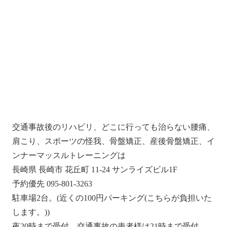
交通事故後のリハビリ、どこに行っても治らない腰痛、
肩こり、スポーツの怪我、骨盤矯正、産後骨盤矯正、イ
ンナーマッスルトレーニングは
長崎県 長崎市 花丘町
11-24
サンライズビル
1F
予約優先
095-801-3263
駐車場
2
台。
(
近くの
100
円パーキング
(
こちらが負担いた
します。
))
夜
20
時まで受付。交通事故の患者様は
21
時まで受付。