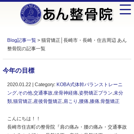
Blog記事一覧
> 猫背矯正│長崎市・長崎・住吉周辺 あん
整骨院の記事一覧
今年の目標
2020.01.22 | Category:
KOBA式体幹バランストレーニ
ング
,
その他
,
交通事故
,
坐骨神経痛
,
姿勢矯正プラン
,
未分
類
,
猫背矯正
,
産後骨盤矯正
,
肩こり
,
腰痛
,
膝痛
,
骨盤矯正
こんにちは！！
長崎市住吉町の整骨院『肩の痛み・腰の痛み・交通事故