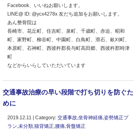
Facebook、いいねお願いします。
LINE@ ID: @ycx4278x 友だち追加をお願いします。
あん整骨院は
長崎市、花丘町、住吉町、泉町、千歳町、赤迫、昭和
町、家野町、柳谷町、中園町、白鳥町、滑石、畝刈町、
本原町、石神町、西彼杵郡長与町高田郷、西彼杵郡時津
町
などからいらしていただいています
交通事故治療の早い段階で打ち切りを防ぐた
めに
2019.12.11 | Category:
交通事故
,
坐骨神経痛
,
姿勢矯正プ
ラン
,
未分類
,
猫背矯正
,
腰痛
,
骨盤矯正