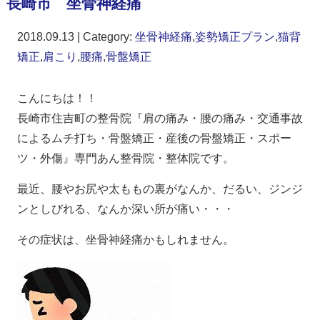
長崎市 坐骨神経痛
2018.09.13 | Category:
坐骨神経痛
,
姿勢矯正プラン
,
猫背
矯正
,
肩こり
,
腰痛
,
骨盤矯正
こんにちは！！
長崎市住吉町の整骨院『肩の痛み・腰の痛み・交通事故
によるムチ打ち・骨盤矯正・産後の骨盤矯正・スポー
ツ・外傷』専門あん整骨院・整体院です。
最近、腰やお尻や太ももの裏がなんか、だるい、ジンジ
ンとしびれる、なんか深い所が痛い・・・
その症状は、坐骨神経痛かもしれません。